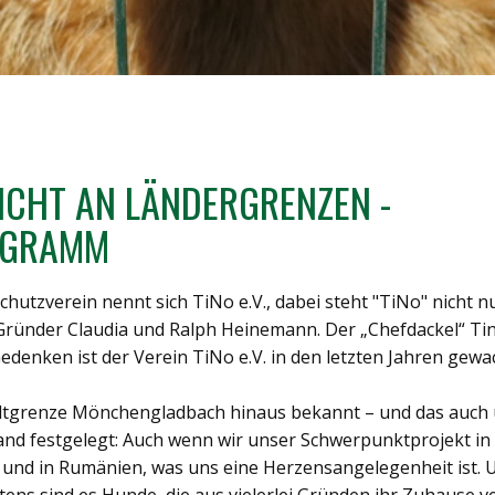
ICHT AN LÄNDERGRENZEN -
OGRAMM
hutzverein nennt sich TiNo e.V., dabei steht "TiNo" nicht nu
Gründer Claudia und Ralph Heinemann. Der „Chefdackel“ Tino
 Gedenken ist der Verein TiNo e.V. in den letzten Jahren gewa
 Stadtgrenze Mönchengladbach hinaus bekannt – und das auc
n Land festgelegt: Auch wenn wir unser Schwerpunktprojekt i
ne und in Rumänien, was uns eine Herzensangelegenheit ist.