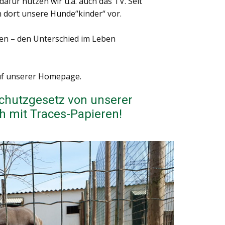
für nutzen wir u.a. auch das TV. Seit
 dort unsere Hunde“kinder“ vor.
tzen – den Unterschied im Leben
uf unserer Homepage.
schutzgesetz von unserer
h mit Traces-Papieren!