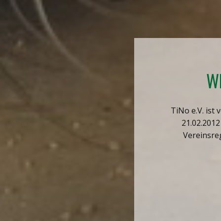
W
TiNo e.V. is
21.02.201
Vereinsre