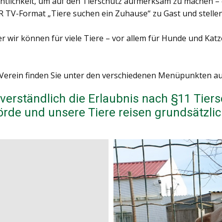
tlichkeit, um auf den Tierschutz aufmerksam zu machen – da
 TV-Format „Tiere suchen ein Zuhause“ zu Gast und stellen
ber wir können für viele Tiere – vor allem für Hunde und Ka
Verein finden Sie unter den verschiedenen Menüpunkten a
tverständlich die Erlaubnis nach §11 Tier
rde und unsere Tiere reisen grundsätzlic