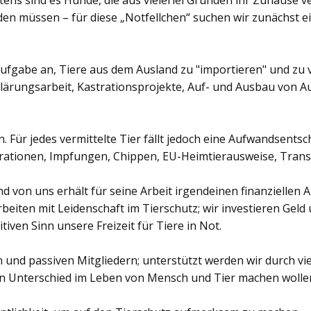
tens sind es Hunde, die aus vielerlei Gründen ihr Zuhause 
n müssen – für diese „Notfellchen“ suchen wir zunächst ei
Aufgabe an, Tiere aus dem Ausland zu "importieren" und zu 
lärungsarbeit, Kastrationsprojekte, Auf- und Ausbau von 
n. Für jedes vermittelte Tier fällt jedoch eine Aufwandsents
rationen, Impfungen, Chippen, EU-Heimtierausweise, Trans
d von uns erhält für seine Arbeit irgendeinen finanziellen A
iten mit Leidenschaft im Tierschutz; wir investieren Geld u
tiven Sinn unsere Freizeit für Tiere in Not.
n und passiven Mitgliedern; unterstützt werden wir durch vi
en Unterschied im Leben von Mensch und Tier machen wolle